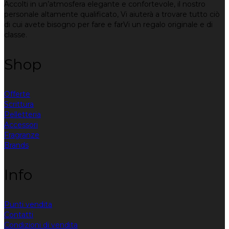
Accolti in un’atmosfera elegante e confortevole, il nostro
personale altamente qualificato, Vi aiuterà a trovare tutto ciò
di cui avete bisogno per fare e farVi un regalo originale e di
classe.
Shop
Offerte
Scrittura
Pelletteria
Accessori
Fragranze
Brands
Info
Punti vendita
Contatti
Condizioni di vendita