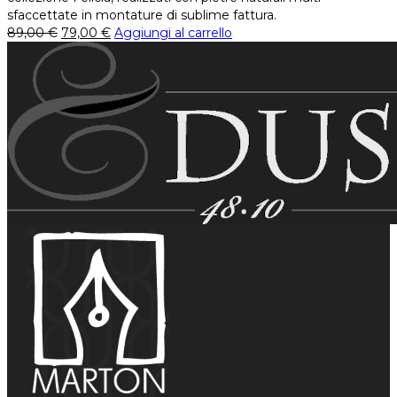
sfaccettate in montature di sublime fattura.
89,00
€
79,00
€
Aggiungi al carrello