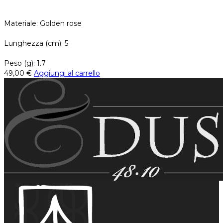
Materiale: Golden rose
Lunghezza (cm): 5
Peso (g): 1.7
49,00
€
Aggiungi al carrello