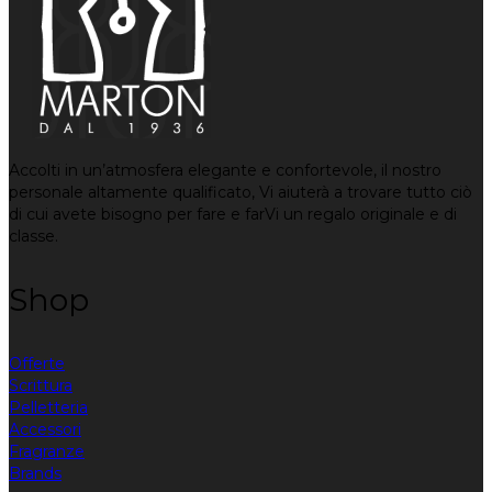
Accolti in un’atmosfera elegante e confortevole, il nostro
personale altamente qualificato, Vi aiuterà a trovare tutto ciò
di cui avete bisogno per fare e farVi un regalo originale e di
classe.
Shop
Offerte
Scrittura
Pelletteria
Accessori
Fragranze
Brands