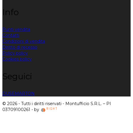
Info
Punti vendita
Contatti
Condizioni di vendita
Diritto di recesso
Policy policy
Cookies policy
Seguici
DUSE
MARTON
© 2026 - Tutti i diritti riservati - Montufficio S.R.L. – PI
03709100261 - by