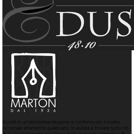
Accolti in un’atmosfera elegante e confortevole, il nostro
personale altamente qualificato, Vi aiuterà a trovare tutto ciò