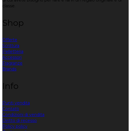
di cui avete bisogno per fare e farVi un regalo originale e di
classe.
Shop
Offerte
Scrittura
Pelletteria
Accessori
Fragranze
Brands
Info
Punti vendita
Contatti
Condizioni di vendita
Diritto di recesso
Policy policy