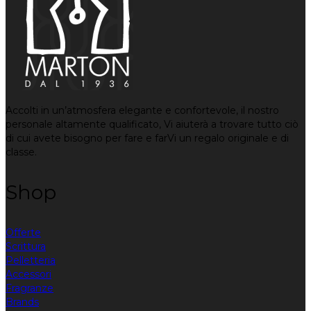
Accolti in un’atmosfera elegante e confortevole, il nostro
personale altamente qualificato, Vi aiuterà a trovare tutto ciò
di cui avete bisogno per fare e farVi un regalo originale e di
classe.
Shop
Offerte
Scrittura
Pelletteria
Accessori
Fragranze
Brands