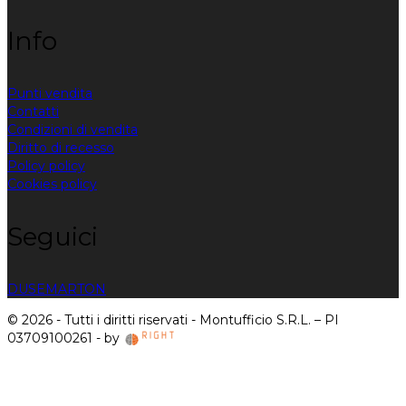
Info
Punti vendita
Contatti
Condizioni di vendita
Diritto di recesso
Policy policy
Cookies policy
Seguici
DUSE
MARTON
© 2026 - Tutti i diritti riservati - Montufficio S.R.L. – PI
03709100261 - by