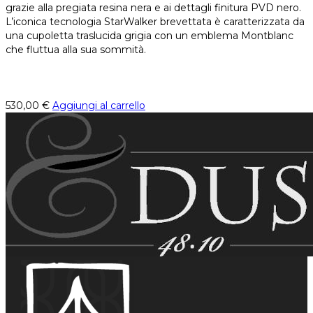
grazie alla pregiata resina nera e ai dettagli finitura PVD nero.
L’iconica tecnologia StarWalker brevettata è caratterizzata da
una cupoletta traslucida grigia con un emblema Montblanc
che fluttua alla sua sommità.
530,00
€
Aggiungi al carrello