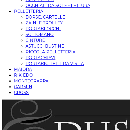
OCCHIALI DA SOLE - LETTURA
PELLETTERIA
BORSE, CARTELLE
ZAINI E TROLLEY
PORTABLOCCHI
SOTTOMANO
CINTURE
ASTUCCI BUSTINE
PICCOLA PELLETTERIA
PORTACHIAVI
PORTABIGLIETTI DA VISITA
MAIORA
RIKIEDO
MONTEGRAPPA
GARMIN
CROSS