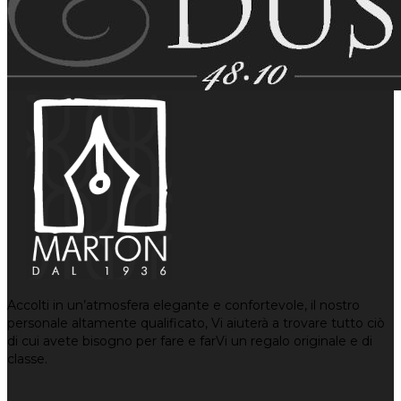
Accolti in un’atmosfera elegante e confortevole, il nostro
personale altamente qualificato, Vi aiuterà a trovare tutto ciò
di cui avete bisogno per fare e farVi un regalo originale e di
classe.