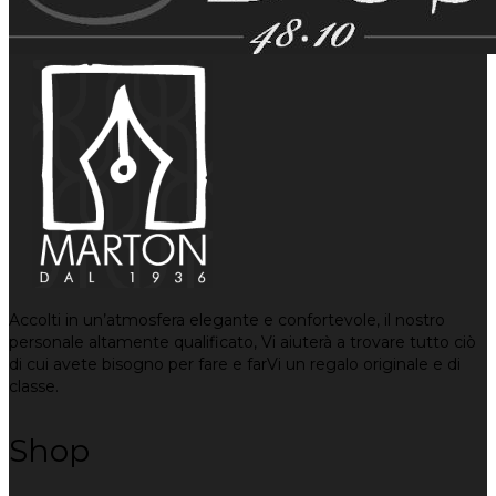
Accolti in un’atmosfera elegante e confortevole, il nostro
personale altamente qualificato, Vi aiuterà a trovare tutto ciò
di cui avete bisogno per fare e farVi un regalo originale e di
classe.
Shop