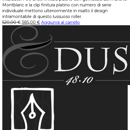
Montblanc e la clip finitura platino con numero di serie
individuale mettono ulteriormente in risalto il design
intramontabile di questo lussuoso roller.
520,00
€
385,00
€
Aggiungi al carrello