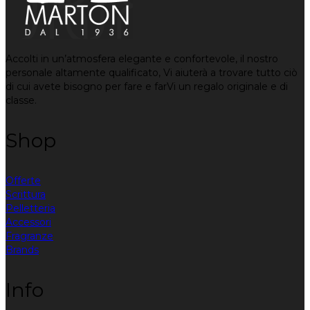
Accolti in un’atmosfera elegante e confortevole, il nostro
personale altamente qualificato, Vi aiuterà a trovare tutto ciò
di cui avete bisogno per fare e farVi un regalo originale e di
classe.
Shop
Offerte
Scrittura
Pelletteria
Accessori
Fragranze
Brands
Info